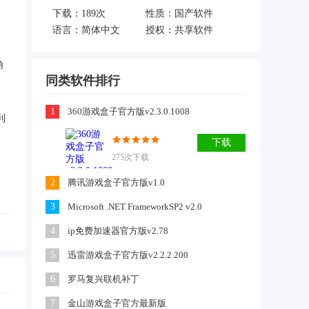
下载：
189次
性质：国产软件
语言：简体中文
授权：共享软件
角
同类软件排行
1
360游戏盒子官方版v2.3.0.1008
利
下载
275次下载
2
腾讯游戏盒子官方版v1.0
3
Microsoft .NET FrameworkSP2 v2.0
4
ip免费加速器官方版v2.78
5
迅雷游戏盒子官方版v2.2.2.200
6
罗马复兴联机补丁
7
金山游戏盒子官方最新版