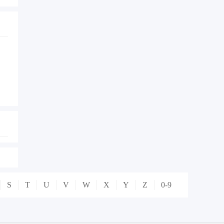
S
T
U
V
W
X
Y
Z
0-9