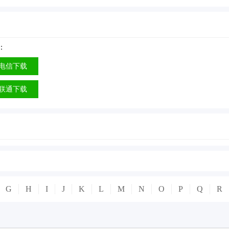
：
电信下载
联通下载
G
H
I
J
K
L
M
N
O
P
Q
R