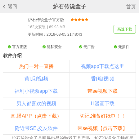
炉石传说盒子
返回
首页
炉石传说盒子官方版
v3.0
162次安装
|
69.93 MB
高速下载
更新时间：2018-08-05 21:48:43
官方正版
隐私安全
无广告
无插件
软件介绍
热门一对一直播
视频app下载点这里
黄|瓜|视|频
香|蕉|视|频
福利小视频app下载
带se视频下载
男人都喜欢的视频
H漫画下载
直,播APP（点击下载）
切记,准备好纸巾！！
附近带SE,交友软件
带se视频【点击下载】
炉石传说盒子是网易出品的游戏工具产品。炉石传说盒子特点是