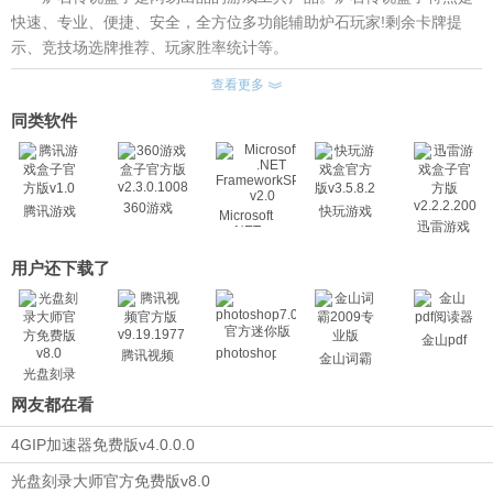
快速、专业、便捷、安全，全方位多功能辅助炉石玩家!剩余卡牌提
示、竞技场选牌推荐、玩家胜率统计等。
推荐卡组及一键导入、卡组收藏、图文战斗回放!炉石传说盒子电
查看更多
脑版定帮助大家早日登顶传说，竞技场大师不再是梦想!
同类软件
炉石传说盒子主要功能：
1、剩余卡牌提示器 对战中全自动实时显示玩家剩余卡牌情况，
帮助您决策出牌思路。知己知彼，方能决胜千里。
360游戏
腾讯游戏
快玩游戏
Microsoft
2、竞技场选牌推荐器 精心整理国内外顶尖高手的卡牌排名与推
盒子官方
迅雷游戏
盒子官方
盒官方版
.NET
版
盒子官方
FrameworkSP2
荐信息，实时推荐最佳候选卡牌。再也不用去论坛求助小伙伴了!
v3.5.8.2
版v1.0
v2.0
v2.3.0.1008
版
用户还下载了
3、玩家胜率统计 全自动收集您的战斗记录，实时反馈您所选职
v2.2.2.200
业、对阵职业的胜率。胜负场次，职业详细，尽在掌握。
金山pdf
炉石传说盒子安装问题：
photoshop7.0
腾讯视频
金山词霸
安装问题一：盒子启动失败
光盘刻录
大师
把你安装目录的C:\Program Files (x86)\HSA 文件夹复制到桌面
网友都在看
上 运行HSAng.exe更新 更新完在复制回去就好了
4GIP加速器免费版v4.0.0.0
Program Files (x86)有权限的 你要让你的HSA文件夹获取管理员
权限才行 否则就用我的方法试试
光盘刻录大师官方免费版v8.0