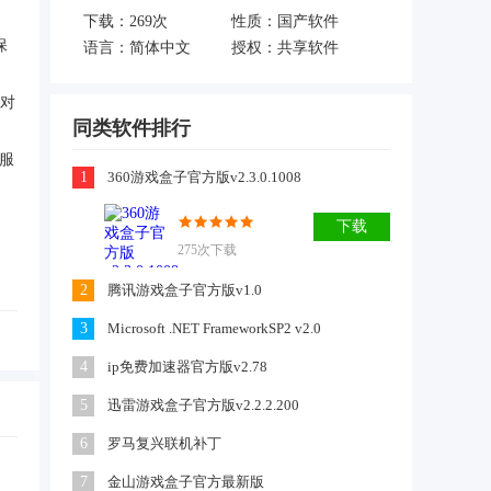
下载：
269次
性质：国产软件
保
语言：简体中文
授权：共享软件
对
同类软件排行
服
1
360游戏盒子官方版v2.3.0.1008
下载
275次下载
2
腾讯游戏盒子官方版v1.0
3
Microsoft .NET FrameworkSP2 v2.0
4
ip免费加速器官方版v2.78
5
迅雷游戏盒子官方版v2.2.2.200
6
罗马复兴联机补丁
7
金山游戏盒子官方最新版