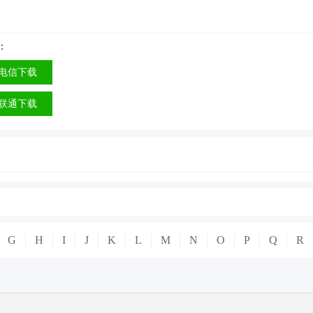
：
电信下载
联通下载
G
H
I
J
K
L
M
N
O
P
Q
R