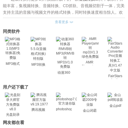
能丰富，集视频转换、音频转换、CD抓轨、音视频切割于一体，完美
支持主流的音频与视频文件的格式转换，同时转换速度相当惊人。欢
迎下载。
查看更多
超级转换秀主要功能：
同类软件
1.支持将CD音乐直接转换为WAV/MP3/WMA/OGG等数字音乐，
并支持按用户喜好选择各种转换参数，支持批量转换处理，支持多光
驱。
2.支持WAV,MP3,WMA,AAC,M4A,OGG,APE,AC3,RMA等格式的
音频，同时支持抓取
AMR
MP3格式
AVI,VCD,SVCD,DVD,MPG,WMV,ASF,RM,RMVB,FLV,F4V,MOV,QT,
MP3转换
Player(amr
转换器
器5.5.0(音
转
MP4,MPEG4,3GP,3G2,MKV,TS,TP,MTS,M2TS,MOD,TOD,SDP,YUV
动漫360
1.0(MP3
频格式转
mp3)V1.3
FairStars
转换器)免
转换器
等视频文件的音频并转换，以上所有格式都可转换为
换)特别版
绿色免费
Audio
费版
RMVB转
Converter
WAV/MP3/WMA/AAC/M4A/OGG/APE等音频格式，音频转换均支持
版
用户还下载了
MP3(RMVB
Pro(音频
按您的喜好来设置相关转换参数，并支持批量转换处理。
转
转换工
MP3)V1.0
3.支持将各主流视频
具)V1.47
免费版
中文版
AVI/VCD/SVCD/DVD/MPG/WMV/ASF/RM/RMVB/FLV/F4V/MOV/QT/
金山pdf
photoshop7.0
腾讯视频
MP4/MPEG4/3GP/3G2/MKV/TS/TP/MTS/M2TS/MOD/TOD/SDP/YU
金山词霸
光盘刻录
V等转换为
大师
网友都在看
AVI/MPEG4/VCD/SVCD/DVD/MPG/WMV/RM/RMVB/FLV/MOV/GIF