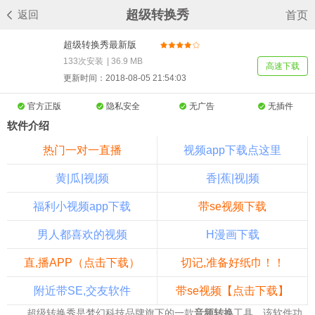
超级转换秀
返回
首页
超级转换秀最新版
v43.3
133次安装
|
36.9 MB
高速下载
更新时间：2018-08-05 21:54:03
官方正版
隐私安全
无广告
无插件
软件介绍
热门一对一直播
视频app下载点这里
黄|瓜|视|频
香|蕉|视|频
福利小视频app下载
带se视频下载
男人都喜欢的视频
H漫画下载
直,播APP（点击下载）
切记,准备好纸巾！！
附近带SE,交友软件
带se视频【点击下载】
超级转换秀是梦幻科技品牌旗下的一款
音频转换
工具，该软件功