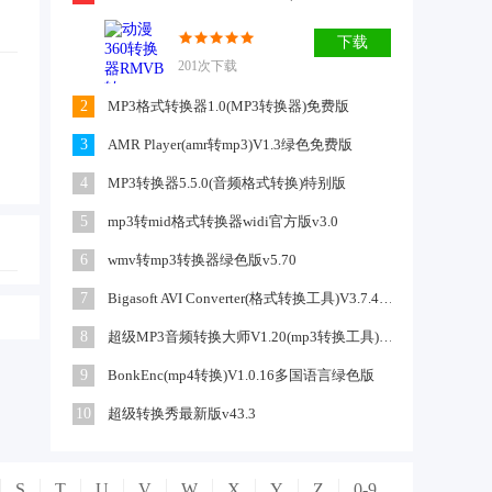
下载
201次下载
2
MP3格式转换器1.0(MP3转换器)免费版
3
AMR Player(amr转mp3)V1.3绿色免费版
4
MP3转换器5.5.0(音频格式转换)特别版
5
mp3转mid格式转换器widi官方版v3.0
6
wmv转mp3转换器绿色版v5.70
7
Bigasoft AVI Converter(格式转换工具)V3.7.43.4881特别版
8
超级MP3音频转换大师V1.20(mp3转换工具)简体中文绿色版
9
BonkEnc(mp4转换)V1.0.16多国语言绿色版
10
超级转换秀最新版v43.3
S
T
U
V
W
X
Y
Z
0-9