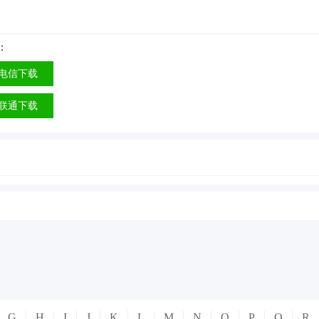
：
电信下载
联通下载
G
H
I
J
K
L
M
N
O
P
Q
R