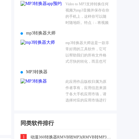
Video to MP3支持转换任何
视频为mp3音频并保存在你
的手机上，这样你可以随
时随地听。特点：- 将视频
转换为mp3。- 转换速度
mp3转换器大师
快，且易于使用。- 支持大
部分的视频格式。- 集成音
mp3转换器大师这是一款非
乐播...
常好用的工具软件，它可
以帮助我们的所有文件格
式尽快的转化，而且也可
以直接分享到第三方平
MP3转换器
台，享受更多全面的制作
工作，对于从事音乐的朋
此应用作品版权归属为原
友来说，是一款非...
作者享有，应用信息来源
于各大手机应用市场，请
选择对应的应用市场进行
下载，如此app侵犯了您的
版权请提供相应的app资
质，以邮件的形式联系本
同类软件排行
站，本站将积极的...
1
动漫360转换器RMVB转MP3(RMVB转MP3)V1.0 免费版