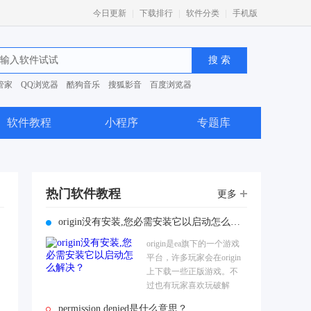
|
|
|
今日更新
下载排行
软件分类
手机版
管家
QQ浏览器
酷狗音乐
搜狐影音
百度浏览器
0安全卫士
软件教程
小程序
专题库
热门软件教程
更多
origin没有安装,您必需安装它以启动怎么解决？
origin是ea旗下的一个游戏
平台，许多玩家会在origin
上下载一些正版游戏。不
过也有玩家喜欢玩破解
版，只是当他们运行游戏
permission denied是什么意思？