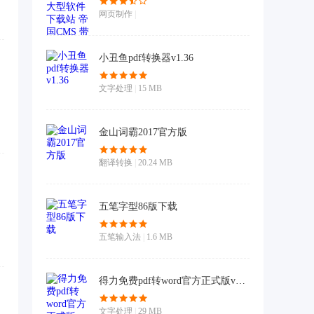
网页制作
|
小丑鱼pdf转换器v1.36
文字处理
|
15 MB
金山词霸2017官方版
翻译转换
|
20.24 MB
五笔字型86版下载
五笔输入法
|
1.6 MB
得力免费pdf转word官方正式版v1.6.0.0
文字处理
|
29 MB