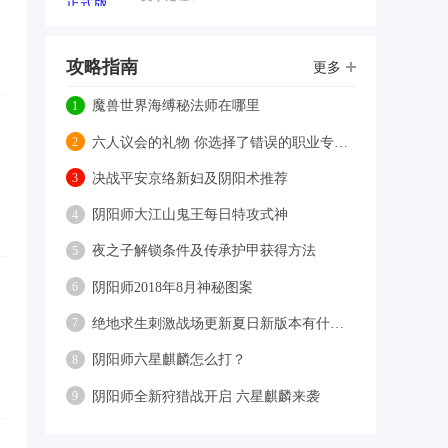
攻略指南
更多
魔兽世界海缚秘法师在哪里
1
六人议会的礼物 你选择了错误的职业专精怎么办？
2
决战平安京络新妇及阴阳术推荐
3
阴阳师大江山鬼王每日特攻式神
4
夜之子解锁条件及传承护甲获得方法
5
阴阳师2018年8月神秘图案
6
绝地求生刺激战场更新夏日新版本有什么福利？
7
阴阳师六星麒麟怎么打？
8
阴阳师全新狩猎战开启 六星麒麟来袭
9