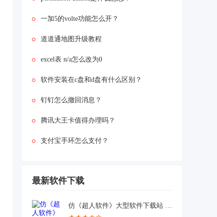
的时候，会出现“origin没有
安装,您必需安装它以启
一加5的volte功能怎么开？
动”的错误提示。这时候应
该怎么解决呢?...
道道通地图升级教程
excel表 n/a怎么改为0
软件安装在c盘和d盘有什么区别？
钉钉怎么撤回消息？
腾讯大王卡值得办理吗？
支付宝手环怎么支付？
最新软件下载
仿《超人软件》大型软件下载站 帝国CMS 带手机版 带采集