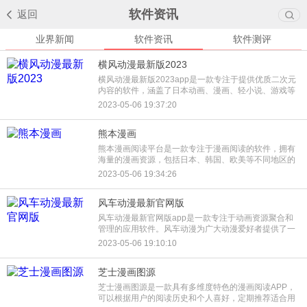
软件资讯
返回
业界新闻
软件资讯
软件测评
横风动漫最新版2023
横风动漫最新版2023app是一款专注于提供优质二次元
内容的软件，涵盖了日本动画、漫画、轻小说、游戏等
多种元素，为用户打造了一个全方位的二次元世界。无
2023-05-06 19:37:20
论是追番、看漫画、玩
熊本漫画
熊本漫画阅读平台是一款专注于漫画阅读的软件，拥有
海量的漫画资源，包括日本、韩国、欧美等不同地区的
漫画作品。用户可以通过熊本漫画阅读平台轻松地浏
2023-05-06 19:34:26
览、搜索、收藏、阅读自
风车动漫最新官网版
风车动漫最新官网版app是一款专注于动画资源聚合和
管理的应用软件。风车动漫为广大动漫爱好者提供了一
个便捷的平台，让他们可以轻松地查找和收藏自己喜欢
2023-05-06 19:10:10
的动画片。无论你是
芝士漫画图源
芝士漫画图源是一款具有多维度特色的漫画阅读APP，
可以根据用户的阅读历史和个人喜好，定期推荐适合用