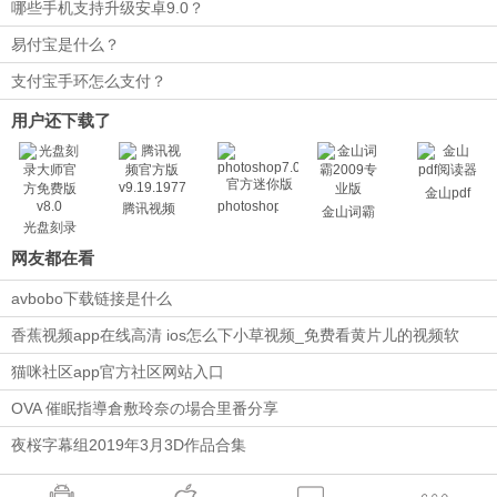
哪些手机支持升级安卓9.0？
易付宝是什么？
支付宝手环怎么支付？
用户还下载了
金山pdf
photoshop7.0
腾讯视频
金山词霸
光盘刻录
大师
网友都在看
avbobo下载链接是什么
香蕉视频app在线高清 ios怎么下小草视频_免费看黄片儿的视频软
件。
猫咪社区app官方社区网站入口
OVA 催眠指導倉敷玲奈の場合里番分享
夜桜字幕组2019年3月3D作品合集