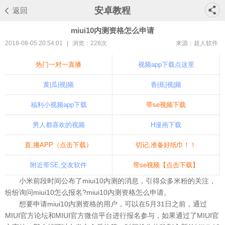
安卓教程
返回
miui10内测资格怎么申请
2018-08-05 20:54:01
|
浏览：
228次
来源：超人软件
热门一对一直播
视频app下载点这里
黄|瓜|视|频
香|蕉|视|频
福利小视频app下载
带se视频下载
男人都喜欢的视频
H漫画下载
直,播APP（点击下载）
切记,准备好纸巾！！
附近带SE,交友软件
带se视频【点击下载】
小米前段时间公布了miui10内测的消息，引得众多米粉的关注，
纷纷询问miui10怎么报名?miui10内测资格怎么申请。
想要申请miui10内测资格的用户，可以在5月31日之前，通过
MIUI官方论坛和MIUI官方微信平台进行报名参与，如果通过了MIUI官