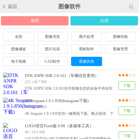
图像软件
返回
最新
分类
全部
图像浏览
图片处理
图像转换
图像捕捉
图片压缩
图标制作
图像管理
电子相册
CAD软件
图像其他
DTK ANPR SDK 2.0.161（车辆信息查询）
255
|
40.7 MB
下载
DTK ANPR SDK 2.0.161软件能够在您的设备中添加车
辆识别功能，能够识别静态图像或动态视频上的车票号
码，准确读取车辆相关信息。
4K Stogram 1.9.1.850(Instagram下载)
206
|
16.8 MB
下载
4K Stogram 1.9.1.850支持一键离线下载、断点续传、下
载限速、自定义下载存储目录等功能，支持代理服务
器，提升下载速度，是一款实用的图片下载工具。
LOGO语言Flash版 9.98（多媒体工具）
49
|
16.0 MB
下载
LOGO语言Flash版 9.98软件具备Logo语言的画图命令、