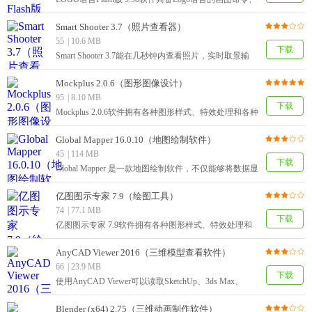
具备Logo语言的数学函数、字表运算等命令、具备Logo
语言的文件加载保存命令和具备Logo语言的结构化语言
Smart Shooter 3.7（照片查看器）
特点。
55
|
10.6 MB
下载
Smart Shooter 3.7能在几秒钟内查看照片，实时取景输
出，组成完美的画面。脚本语言可方便轻松控制数码相
机，只需通过点击一个按钮即可设置不同的选项。
Mockplus 2.0.6（图形图像设计）
95
|
8.10 MB
下载
Mockplus 2.0.6软件拥有各种图形样式、特效处理和各种
作图功能，这些丰富的功能能够帮助用户更好的绘画出
精美的作品， 是一款功能全面的绘画软件。
Global Mapper 16.0.10（地图绘制软件）
45
|
114 MB
下载
Global Mapper 是一款地图绘制软件，不仅能够将数据显
示为光栅地图、高程地图、矢量地图，还可以对地图作
编辑、转换、打印、记录GPS及利用数据的GIS(地理信
亿图图示专家 7.9（绘图工具）
息系统)功能。
74
|
77.1 MB
下载
亿图图示专家 7.9软件拥有各种图形样式、特效处理和
各种作图功能，这些丰富的功能能够帮助用户更好的绘
画出精美的作品， 是一款功能全面的绘画软件。
AnyCAD Viewer 2016（三维模型查看软件）
66
|
23.9 MB
下载
使用AnyCAD Viewer可以读取SketchUp、3ds Max、
AutoCAD, SolidWorks导出的文件，支持三维模型文件
格式包括STL、STEP、IGES、3DS, SKP,
Blender (x64) 2.75（三维动画制作软件）