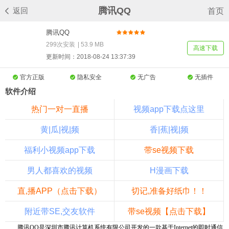
腾讯QQ
返回
首页
腾讯QQ
7.0.14275（即时通讯
299次安装
|
53.9 MB
高速下载
软件）官方正式版
更新时间：2018-08-24 13:37:39
官方正版
隐私安全
无广告
无插件
软件介绍
热门一对一直播
视频app下载点这里
黄|瓜|视|频
香|蕉|视|频
福利小视频app下载
带se视频下载
男人都喜欢的视频
H漫画下载
直,播APP（点击下载）
切记,准备好纸巾！！
附近带SE,交友软件
带se视频【点击下载】
腾讯
QQ
是深圳市腾讯计算机系统有限公司开发的一款基于
Internet
的即时通信