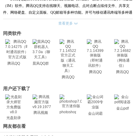
（
IM
）软件。腾讯
QQ
支持在线聊天、视频电话、点对点断点续传文件、共享文
件、网络硬盘、自定义面板、
QQ
邮箱等多种功能。并可与移动通讯终端等多种通
讯方式相连。您可以使用
QQ
方便、实用、高效的和朋友联系，而这一切都是免费
查看更多
的。
全新功能：
同类软件
1
、
QQ
收藏入驻
Outlook
，重要邮件随时备忘。
2
、收藏内容可以再次编辑，随时更新。
3
、聊天窗口内文档演示，一个屏幕全世界一起看。
4
、“我的手机页”可添加收藏。
腾讯QQ
晨风QQ群
5
、我的手机页，电脑手机无缝对接
7.0.14275（即
机器人
腾讯QQ
腾讯QQ
6
、群资料卡，全新换装酷炫来袭
时通讯软
3.7.0a（聊
7.1.14399
7.2.14682
腾讯QQ
件）官方
天工具）
7
、“我的设备”支持快捷收藏，妙语趣图一键闪存
体验版
体验版
7.1.14522
正式版
8
、截图新增马赛克工具，隐私遮挡很轻松。
官方正式
（即时通
（网络通
用户还下载了
版（通讯
讯软件）
信）
9
、
QQ
群新增匿名聊天，大胆表达你的真实想法
聊天工
10
、主面板与聊天窗口新增音视频通话、屏幕分享标识、通话状态一目了
具）
然。
金山pdf
photoshop7.0
11
、“我的收藏”功能支持分类查看，内容更清晰、查找更便捷
腾讯视频
金山词霸
光盘刻录
12
、
QQ
全新视觉，由内而外，化繁为简，全面提升阅读与沟通的效率；冰川
大师
网友都在看
蓝色，纯净灵动，丰富场景秀彰显品味定义时尚
13
、全新聊天窗口。将所有的聊天窗口集成到一个窗口中，你可以自如的穿