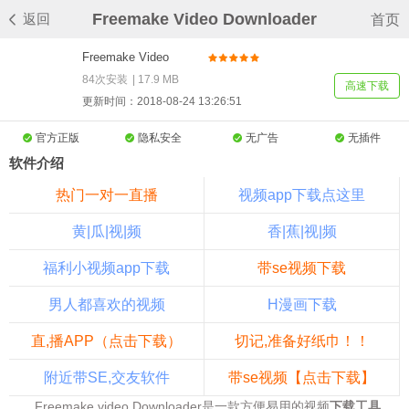
Freemake Video Downloader
返回
首页
Freemake Video
Downloader官方版
84次安装
|
17.9 MB
高速下载
v3.8.0
更新时间：2018-08-24 13:26:51
官方正版
隐私安全
无广告
无插件
软件介绍
热门一对一直播
视频app下载点这里
黄|瓜|视|频
香|蕉|视|频
福利小视频app下载
带se视频下载
男人都喜欢的视频
H漫画下载
直,播APP（点击下载）
切记,准备好纸巾！！
附近带SE,交友软件
带se视频【点击下载】
Freemake video Downloader是一款方便易用的视频
下载工具
。