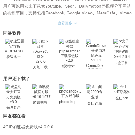
用户可以用它来下载像Youtube、Veoh、Dailymotion等视频分享网站
的视频节目，支持包括Facebook, Google Video、MetaCafe、Vimeo
等许多视频门户网站!
查看更多
Freemake Video Downloader软件特点：
同类软件
支持众多的视音频、DVD 及图片格式，基本输出格式包括 AVI、
MP4、WMV、MKV、3GP、DVD、Blu-ray、MP3 及 iPod、
iPhone、iPad、Android 等设备格式。
Freemake Video Converter 支持 CUDA 技术，能实现更高效的
极速迅雷
视频编码，同时由于是基于.NET Framework 4开发，Freemake 的界
官方版
bt盒子种
ComicDown
超级搜索
v1.0.34.360
万能下载
面非常之精美、可观易用。
子搜索神
千寻漫画
神器
器iDown
器破解版
新版 Freemake Video Converter 在视频编辑方面有所增强，支
盒绿色版
p2psearcher
免费版
用户还下载了
v4.2.6.4
v2.1.2
下载绿色
持视频切割剪辑功能，比如切割合并视频、多段切割，以及视频旋转
v2.0.0
版v2.6
和视频翻转等，另外在输出配置方面有了彻底改进，附带很多的预先
定义配置，并可自定义，只是它需要安装 .NET 运行库，这一点足以
金山pdf
photoshop7.0
腾讯视频
让很多用户望而却步了，不过它的界面和操作也确实赏心悦目。
金山词霸
光盘刻录
以上就是Freemake video Downloader的相关软件介绍，更多电
大师
网友都在看
脑软件下载，请关注超人下载站。
4GIP加速器免费版v4.0.0.0