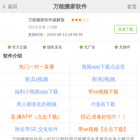
万能搬家软件
返回
首页
万能搬家软件破解版
v8.6
162次安装
|
1MB
高速下载
更新时间：2018-08-13 19:59:35
官方正版
隐私安全
无广告
无插件
软件介绍
热门一对一直播
视频app下载点这里
黄|瓜|视|频
香|蕉|视|频
福利小视频app下载
带se视频下载
男人都喜欢的视频
H漫画下载
直,播APP（点击下载）
切记,准备好纸巾！！
附近带SE,交友软件
带se视频【点击下载】
万能搬家软件是一款可以帮助用户将网店生意展开在多个网店平