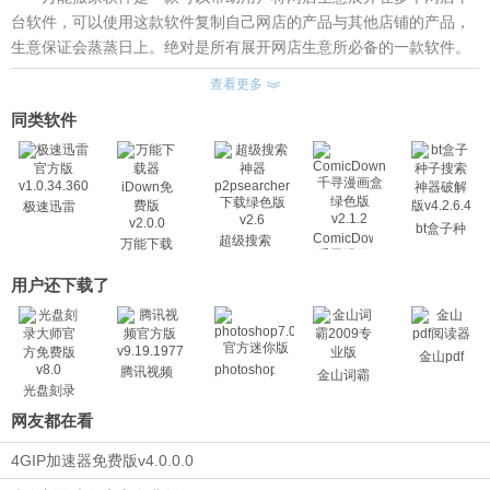
台软件，可以使用这款软件复制自己网店的产品与其他店铺的产品，
生意保证会蒸蒸日上。绝对是所有展开网店生意所必备的一款软件。
让用户的网店生意轻松迈向国际。赶紧来下载吧。
查看更多
万能搬家软件功能：
同类软件
1.万能搬家软件，即全球产品复制工具，支持大部分热门网店平
台，包括淘宝网、天猫商城、阿里巴巴国际站、阿里巴巴中文站、全
球速卖通、敦煌网、慧聪网等。万能搬家软件可以帮您轻松批量复制
自己的或者别人的网店产品，然后上架到自己店里的必备开店系统工
极速迅雷
具。
官方版
bt盒子种
ComicDown
超级搜索
v1.0.34.360
万能下载
2.万能搬家软件只要输入您想采集的店铺或产品的网址即可，一
子搜索神
千寻漫画
神器
器iDown
器破解版
键批量下载任意店铺首页、所有宝贝，宝贝分类、店内任意搜索、单
盒绿色版
p2psearcher
免费版
用户还下载了
v4.2.6.4
v2.1.2
下载绿色
个宝贝统统支持一键下载。然后快速全自动上传到自己的网店上，比
v2.0.0
版v2.6
自己手动一个一个上传效率不止提升了一点半点!要想快，批量传!
3.万能搬家软件下载完成的图片支持批量编辑，添加水印。更多
金山pdf
photoshop7.0
腾讯视频
软件系统功能等待您的使用并发掘!
金山词霸
光盘刻录
4.万能搬家软件支持自动升级，自动下载最新版 全球速卖通助理
大师
网友都在看
(万能搬家软件)，破解版软件一般都不支持自动升级，请使用正版。
4GIP加速器免费版v4.0.0.0