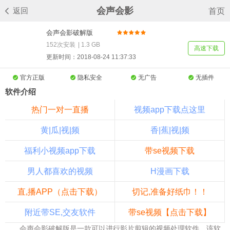
会声会影
返回
首页
会声会影破解版
v12.0.0157.0
152次安装
|
1.3 GB
高速下载
更新时间：2018-08-24 11:37:33
官方正版
隐私安全
无广告
无插件
软件介绍
热门一对一直播
视频app下载点这里
黄|瓜|视|频
香|蕉|视|频
福利小视频app下载
带se视频下载
男人都喜欢的视频
H漫画下载
直,播APP（点击下载）
切记,准备好纸巾！！
附近带SE,交友软件
带se视频【点击下载】
会声会影破解版是一款可以进行影片剪辑的视频处理软件，该软