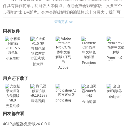
件具有操作简单，功能强大等特点。通过会声会影破解版，只要三个
步骤能作出 DV影片。会声会影破解版的编辑模式十分强大，我们可
以实现捕获、转场、特效、覆迭、字幕、剪接、配乐，到刻录。欢迎
查看更多
广大的网友下载体验!
同类软件
会声会影破解版的软件功能：
1、可以直接从高清摄像机导入蓝光文件，进行编辑后可以直接输
出刻录到蓝光光盘上，且不损失画质。支持格式包括BDMV、HDV、
AVCHD、JVC TOD等。
2、新的H.264解码器，可以快速对高清视频进行编码并保留高画
Premiere7.0
小麻雀时
简体中文
Premiere
间轴
质，支持1440×1080和1920×1080输出分辨率。
拍大师
Cs4简体
破解版
Adobe
v3.0.15.5
V1.0 (视
3、智能代理编辑使用低分辨率文件来编辑和预览高清视频，从而
Premiere
中文绿色
绿色版
频制作编
Pro CC简
破解版
减少系统资源消耗，并将编辑速度提升300%，但最终输出仍保留原高
用户还下载了
辑软件官
体中文破
方正式版)
清内容的完整分辨率。
解版+序列
4、针对Intel四核心处理器特别优化。
号
5、可以直接将视频上传到YouTube，并提供WMV、H.264、FLV
金山pdf
photoshop7.0
腾讯视频
金山词霸
等多种格式。
光盘刻录
6、支持苹果iPhone和iPod Touch，可以从其中导出文件，或者
大师
网友都在看
将视频导入其中。
7、NewBlue电影特效，5种滤镜提供81种预设效果。
4GIP加速器免费版v4.0.0.0