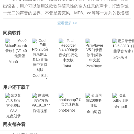
出设备，用户可以使用这款软件随意性的输入任意的声卡，打造你独
一无二的声音的世界。不管是麦克风、MP3、cd等等一系列的设备链
接都可以用它来搞定，功能非常的强大，如果你也有需要一款万能调
查看更多
节声音音质音量的软件，那就快快来下载吧。
同类软件
麦克风输出软件特点：
1、可以实施任意声卡的输入，兼容性非常的强大。
2、音量调节很方便，可是进行实时的输出设置。
3、软件体积并不大，不到1M的体积运行起来速度快。
宏乐录音
Moo0
棚
Total
PsmPlayer
VoiceRecorder(录
13.6.8813（
Recorder
V5.1(录音
音软
曲录音专
8.4.4990(录
Cool Edit
软件)简体
件)V1.40
家）
音软件)汉
Pro 2.0(音
中文版
绿色免费
化中文版
频录制工
用户还下载了
版
具)汉化简
体中文特
别版
金山pdf
photoshop7.0
腾讯视频
金山词霸
光盘刻录
大师
网友都在看