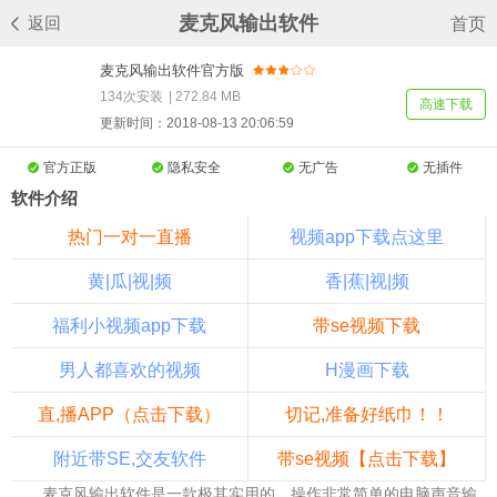
麦克风输出软件
返回
首页
麦克风输出软件官方版
134次安装
|
272.84 MB
高速下载
更新时间：2018-08-13 20:06:59
官方正版
隐私安全
无广告
无插件
软件介绍
热门一对一直播
视频app下载点这里
黄|瓜|视|频
香|蕉|视|频
福利小视频app下载
带se视频下载
男人都喜欢的视频
H漫画下载
直,播APP（点击下载）
切记,准备好纸巾！！
附近带SE,交友软件
带se视频【点击下载】
麦克风输出软件是一款极其实用的，操作非常简单的电脑声音输