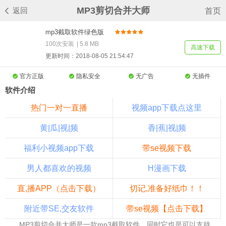
MP3剪切合并大师
返回
首页
mp3截取软件绿色版
v11.6
100次安装
|
5.8 MB
高速下载
更新时间：2018-08-05 21:54:47
官方正版
隐私安全
无广告
无插件
软件介绍
热门一对一直播
视频app下载点这里
黄|瓜|视|频
香|蕉|视|频
福利小视频app下载
带se视频下载
男人都喜欢的视频
H漫画下载
直,播APP（点击下载）
切记,准备好纸巾！！
附近带SE,交友软件
带se视频【点击下载】
MP3剪切合并大师是一款mp3截取软件，同时它也是可以支持