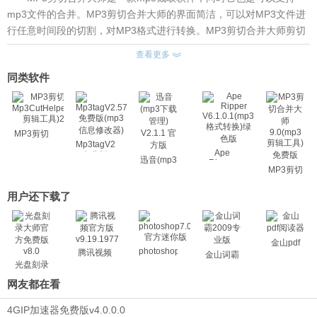
mp3文件的合并。MP3剪切合并大师的界面简洁，可以对MP3文件进
行任意时间段的切割，对MP3格式进行转换。MP3剪切合并大师剪切
合并功能，可以让我们很容易把一些动听的音频剪辑成片段，制作成
查看更多
铃声，或者是电影的背景音乐。
同类软件
MP3剪切合并大师支持对MP3文件进行任意时间段的切割，并且
支持MP3, WMA, AMR, AAC,WAV, AVI, WMV, MOV, 3GP, MP4, FLV,
RM, RMVB, VOB, DAT, MPEG, WAV, WMA, ASF以及大部分流行格
式。也可以把多个MP3文件合并成一个文件， 还支持MP3格式的转
MP3剪切
换。只需要将你的其他格式文件用MP3剪切合并大师打开，选择好你
Mp3tagV2.57
助手
Ape
免费版
Mp3CutHelper(MP3
想剪切的MP3起始位置和结束位置。
迅音(mp3
Ripper
(mp3信息
剪辑工
MP3剪切
下载管理)
V6.1.0.1(mp3
以上就是mp3截取软件的相关软件介绍，更多
电脑软件下载
，请
修改器)
具)2.0.5
合并大师
格式转换)
V2.1.1 官
关注软件站。
9.0(mp3
用户还下载了
绿色版
方版
剪辑工具)
免费版
金山pdf
photoshop7.0
腾讯视频
金山词霸
光盘刻录
大师
网友都在看
4GIP加速器免费版v4.0.0.0