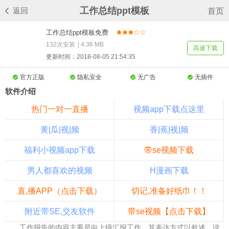
工作总结ppt模板
返回
首页
工作总结ppt模板免费
下载
132次安装
|
4.36 MB
高速下载
更新时间：2018-08-05 21:54:35
官方正版
隐私安全
无广告
无插件
软件介绍
热门一对一直播
视频app下载点这里
黄|瓜|视|频
香|蕉|视|频
福利小视频app下载
带se视频下载
男人都喜欢的视频
H漫画下载
直,播APP（点击下载）
切记,准备好纸巾！！
附近带SE,交友软件
带se视频【点击下载】
工作报告的内容主要是向上级汇报工作，其表达方式以叙述、说