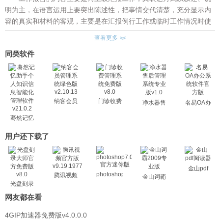
明为主，在语言运用上要突出陈述性，把事情交代清楚，充分显示内
容的真实和材料的客观，主要是在汇报例行工作或临时工作情况时使
用，是报告中常见的一种。为了让工作报告更为美观，软件站准备了
查看更多
几份工作报告ppt模板。该模板包包含三个精美的ppt模板。
同类软件
彩色墨迹背景的工作总结工作计划PPT模板，使用蓝色作为主题
色，PPT模板封面使用了一张彩色墨迹作为PPT背景图片，幻灯片模
板内部使用了微立体风格设计了整套幻灯片图表，方便制作工作总结
PowerPoint使用。
淡雅微立体工作汇报PPT模板，使用了淡雅的白色作为背景色，
纳客会员
门诊收费
净水器售
名易OA办
管理系统
管理系统
绿色作为点睛色;模板封面使用了一张淡灰色的点阵地图作为背景图
后管理系
公系统软
蓦然记忆
绿色版
免费版
统专业版
件官方版
片，带有立体感的圆角矩形作为幻灯片填写标题的地方，给人清新而
v2.10.13
v8.0
助手个人
v1.0
清晰的印象;幻灯片模板内部幻灯片图表使用微立体设计风格，包括了
知识信息
用户还下载了
智能化管
各类PPT关系图和内容说明图表;本模板适合用于制作各类通用商务汇
理软件
报PPT，年终工作总结幻灯片，工作汇报PowerPoint等。
v21.0.2
白色简洁微立体年终工作总结PPT模板，使用了淡雅白色搭配几
金山pdf
photoshop7.0
腾讯视频
金山词霸
何多边形的背景图片，首页使用了带有动态PPT动画效果的彩色作为
光盘刻录
点缀;工作总结PPT模板内部，使用彩色微立体的设计样式，设计了一
大师
网友都在看
套幻灯片图表，方便制作PowerPoint使用
4GIP加速器免费版v4.0.0.0