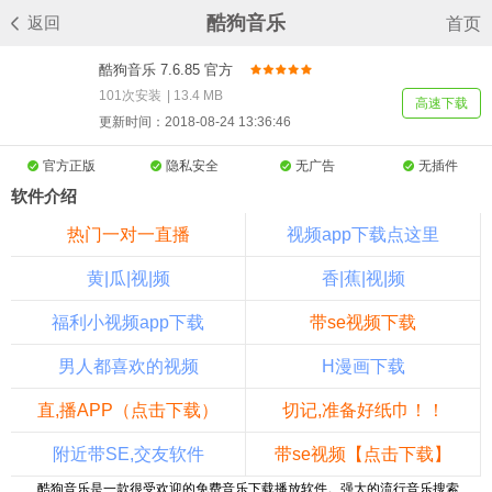
酷狗音乐
返回
首页
酷狗音乐 7.6.85 官方
正式版（音乐搜索工
101次安装
|
13.4 MB
高速下载
具）
更新时间：2018-08-24 13:36:46
官方正版
隐私安全
无广告
无插件
软件介绍
热门一对一直播
视频app下载点这里
黄|瓜|视|频
香|蕉|视|频
福利小视频app下载
带se视频下载
男人都喜欢的视频
H漫画下载
直,播APP（点击下载）
切记,准备好纸巾！！
附近带SE,交友软件
带se视频【点击下载】
酷狗音乐是一款很受欢迎的免费音乐下载播放软件。强大的流行音乐搜索、