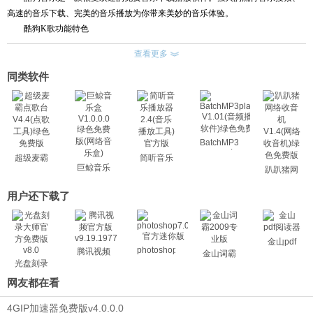
高速的音乐下载、完美的音乐播放为你带来美妙的音乐体验。
酷狗
K
歌功能特色
超强的练歌图谱功能，唱歌、评分两不误，快来看看你和你的偶像有多像！
查看更多
海量曲库
全面的
K
歌伴奏资源，高清
MV
画面，和家人朋友一起尽情
K
歌吧！
同类软件
四大录制模式
拥有摄像头录制、歌曲
mv
录制、
mp3
录制、相册录制等四种录制模式，轻松
打造个人
MV!
多种音效
BatchMP3player
不同的卡拉
OK
音效、不同的情境、不同的体验，拥有属于自己的唱歌风格。
V1.01(音
超级麦霸
简听音乐
频播放软
分享唱吧
巨鲸音乐
点歌台
播放器
趴趴猪网
件)绿色免
盒
V4.4(点歌
2.4(音乐
络收音机
将录制的卡拉
OK
作品上传到唱吧，和好友一起分享彼此的歌声。
费版
V1.0.0.0
工具)绿色
播放工具)
V1.4(网络
用户还下载了
绿色免费
免费版
官方版
收音机)绿
版(网络音
色免费版
乐盒)
金山pdf
photoshop7.0
腾讯视频
金山词霸
光盘刻录
大师
网友都在看
4GIP加速器免费版v4.0.0.0