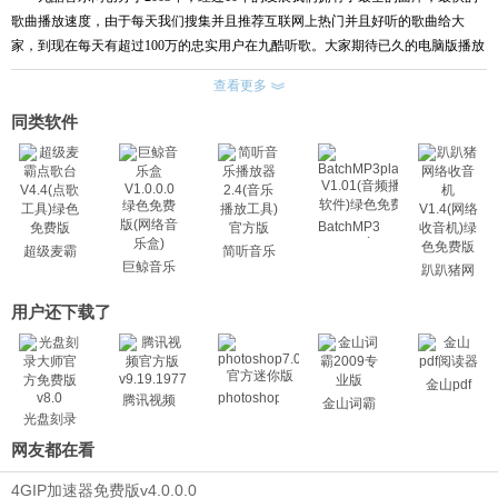
歌曲播放速度，由于每天我们搜集并且推荐互联网上热门并且好听的歌曲给大
家，到现在每天有超过
100
万的忠实用户在九酷听歌。大家期待已久的电脑版播放
器已经推出，欢迎大家下载使用。
查看更多
1. 50W
首歌曲，每日更新，找歌、听歌一步到位整合了互联网五十万首歌
曲，每周更新超过
100
张专辑。搜索时使用多个音乐搜索引擎，将搜索一网打尽，
同类软件
从此找歌不用愁。权威性的音乐榜单，让你随时紧跟音乐潮流。方便高速的下载
服务，让你瞬间即可领略美妙的歌曲。
2.
一点即播，无需等待应用多资源超线程技术，令歌曲一点即播，无需等
待。
BatchMP3player
3.
歌词秀，歌词实时同步像卡拉
OK
一样欣赏同步歌词，全自动，无需手动下
V1.01(音
超级麦霸
简听音乐
频播放软
载。拥有强大而完善的同步歌词功能；在播放歌曲的同时可以自动连接到音乐听
巨鲸音乐
点歌台
播放器
趴趴猪网
件)绿色免
盒
V4.4(点歌
2.4(音乐
络收音机
听庞大的歌词库服务器，相匹配的歌词，并且以卡拉
OK
式效果同步滚动显示。
费版
V1.0.0.0
工具)绿色
播放工具)
V1.4(网络
用户还下载了
4.
人性化的界面和传统的播放器没有太大差别，新手也能轻易熟练使用。
绿色免费
免费版
官方版
收音机)绿
5.
纯绿色的软件
版(网络音
5.
纯绿色的软件纯免费，纯绿色，免安装，无插件，不修改
色免费版
乐盒)
系统。
金山pdf
6.
高质量音频输出内建音频
DSP,
支持
10
频带音效均衡调节，支持超重低音与
photoshop7.0
腾讯视频
金山词霸
高音增强，尽情聆听美妙音乐。
光盘刻录
大师
网友都在看
4GIP加速器免费版v4.0.0.0