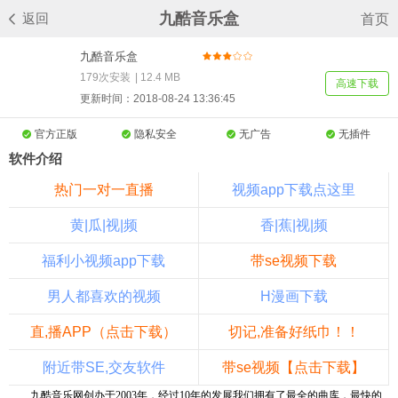
九酷音乐盒
返回
首页
九酷音乐盒
1.5.1503.103 官方版
179次安装
|
12.4 MB
高速下载
（音乐下载工具）
更新时间：2018-08-24 13:36:45
官方正版
隐私安全
无广告
无插件
软件介绍
热门一对一直播
视频app下载点这里
黄|瓜|视|频
香|蕉|视|频
福利小视频app下载
带se视频下载
男人都喜欢的视频
H漫画下载
直,播APP（点击下载）
切记,准备好纸巾！！
附近带SE,交友软件
带se视频【点击下载】
九酷音乐网创办于
2003
年，经过
10
年的发展我们拥有了最全的曲库，最快的