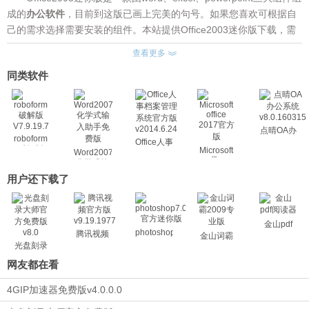
成的
办公软件
，目前到这版已画上完美的句号。如果您喜欢可根据自
己的需求选择需要安装的组件。本站提供Office2003迷你版下载，需
要的小伙伴不妨下载试试。
查看更多
这次是最后一次版本，认为是Office 2003，第七版也好，还是最
同类软件
终完美版也好，都无所谓啦。不过这次是我最满意的一次，因为我认
为它是没有太多累赘物的最好用的一次版本，而且已经集成SP1，又
稳定，不出错。希望大家用的舒心。是因为不再以追求小为目标了，
这个版本的根本目的是去除Office 2003的冗赘部分。在使用时真正觉
点晴OA办
roboform
得实用，而不是纯粹用来玩的或给人家装机器用的。
Office人事
公系统
破解版
Microsoft
Word2007
v8.0.160315
档案管理
Office2003迷你精简版使用说明：
V7.9.19.7
office
化学式输
系统官方
2017官方
解压后，双击运行“SETUP.EXE”进行安装，自动激活，安装完成
入助手免
版
用户还下载了
版
费版
后，即可使用。
v2014.6.24
这是MSDN版的Office 2003 SP3完整版，包含Word、Excel、
PowerPoint、Access等Office软件，Microsoft Office 2003是微软公
金山pdf
photoshop7.0
腾讯视频
司针对Windows操作系统所推出的办公室套装软件。
金山词霸
光盘刻录
以上就是Office2003迷你版的相关软件介绍，更多电脑软件下
大师
网友都在看
载，请关注软件站。
4GIP加速器免费版v4.0.0.0