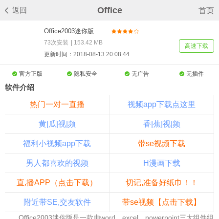
Office
返回
首页
Office2003迷你版
v4.1.100.1332
73次安装
|
153.42 MB
高速下载
更新时间：2018-08-13 20:08:44
官方正版
隐私安全
无广告
无插件
软件介绍
热门一对一直播
视频app下载点这里
黄|瓜|视|频
香|蕉|视|频
福利小视频app下载
带se视频下载
男人都喜欢的视频
H漫画下载
直,播APP（点击下载）
切记,准备好纸巾！！
附近带SE,交友软件
带se视频【点击下载】
Office2003迷你版是一款由word、excel、powerpoint三大组件组