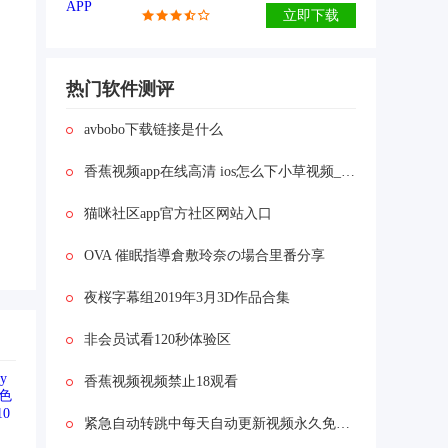
立即下载
热门软件测评
avbobo下载链接是什么
香蕉视频app在线高清 ios怎么下小草视频_免费看黄片儿的视频软件。
猫咪社区app官方社区网站入口
OVA 催眠指導倉敷玲奈の場合里番分享
夜桜字幕组2019年3月3D作品合集
非会员试看120秒体验区
香蕉视频视频禁止18观看
紧急自动转跳中每天自动更新视频永久免费 v1.0