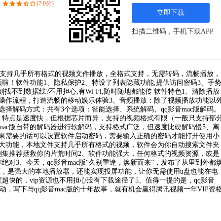
(7.0分)
立即下载
扫描二维码，手机下载APP
器，支持几乎所有格式的视频文件播放，全格式支持，无需转码，流畅播放，
啦！软件功能1、隐私保护2、特设了列表隐藏功能,提供访问密码3、手
刻找不到数据线?不用担心,有Wi-Fi,随时随地都能传 软件特色1、清除播放
操作流程，打造流畅的移动娱乐体验3、音频播放：除了视频播放功能以
择解码方式：共有3个选项：智能选择、系统解码、qq影音mac版解码。
，特点是速度快，但根据芯片而异，支持的视频格式有限（一般只支持部
q影音mac版自带的解码器进行软解码，支持格式广泛，但速度比硬解码慢5、离
如果需要的话可以设置软件启动密码，需要输入正确的密码才能打开使用小
两大功能，本地文件支持几乎所有格式的视频，软件会为你自动搜索文件夹
剧集推荐拯救你的片荒时间2、软件功能强大，任何格式的视频资源，或是
对3、今天，qq影音mac版“久别重逢，焕新而来”，发布了从里到外都
资源，是强大的本地播放器，还能实现投屏功能，让你无需使用u盘也能在电
快的，vip资源也不用担心没有下载途径了5、值得一提的是，qq影音
动，写下与qq影音mac版的十年故事，就有机会赢得腾讯视频一年VIP资