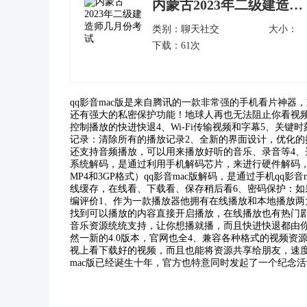
内蒙古2023年二级建造师几月份考试
类别：
聊天社交
大小：
下载：61次
qq影音mac版是来自腾讯的一款非常强的手机看片神
还有强大的私密保护功能！地球人再也无法阻止你看视频
控制播放的快进快退4、Wi-Fi传输视频和字幕5、关键时
记录：清除所有的播放记录2、全新的界面设计，优化的
还支持音频播放，可以用来播放好听的音乐、录音等4、选
系统解码，是通过利用手机解码芯片，来进行硬件解码
MP4和3GP格式）qq影音mac版解码，是通过手机q
线缓存，在线看、下载看、保存稍后看6、密码保护：
编评价1、作为一款播放器他拥有在线播放和本地播放
找到可以播放的内容直接开启播放，在线播放也有热门
音乐资源统统支持，让你想播就播，而且快进快退都由你绝
然一新的4.0版本，官网也全4、兼容各种格式的视频
视上看下载好的视频，而且也能将资源共享给朋友，速度超
mac版已经诞生十年，官方也特意同时发起了一个纪念活