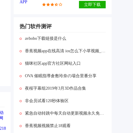
立即下载
热门软件测评
avbobo下载链接是什么
香蕉视频app在线高清 ios怎么下小草视频_免费看黄片儿的视频软件。
猫咪社区app官方社区网站入口
OVA 催眠指導倉敷玲奈の場合里番分享
夜桜字幕组2019年3月3D作品合集
非会员试看120秒体验区
紧急自动转跳中每天自动更新视频永久免费 v1.0
香蕉视频视频禁止18观看