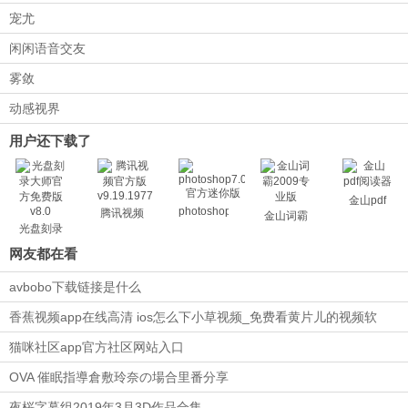
宠尤
闲闲语音交友
雾敛
动感视界
用户还下载了
金山pdf
photoshop7.0
腾讯视频
金山词霸
光盘刻录
大师
网友都在看
avbobo下载链接是什么
香蕉视频app在线高清 ios怎么下小草视频_免费看黄片儿的视频软
件。
猫咪社区app官方社区网站入口
OVA 催眠指導倉敷玲奈の場合里番分享
夜桜字幕组2019年3月3D作品合集