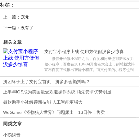
标签：
上一篇：宠尤
下一篇：没有了
相关文章
支付宝小程序上线 使用方便但没多少惊喜
微信开始做小程序之后，百度和阿里也都陆续发力
做小程序，百度在2018年AI开发者大会上，副总裁沈抖
宣布百度正式推出智能小程序。而支付宝的小程序也到
了最后内测的阶段，预计近期就会全面开放，小程序的
位置可能会在支付宝首页第一屏置顶的位置，可见支付
拼团终于上了支付宝首页，拼多多会颤抖吗？
宝对于小程序的重视。
上半年iOS成为美国最受欢迎操作系统 领先安卓优势明显
微软助手小冰解锁新技能 人工智能更强大
WeGame《怪物猎人世界》问题频出！13日停止售卖！
同类文章
小鹅娱音