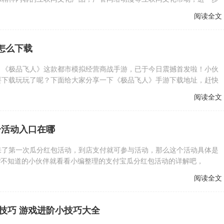
“暴走漫画”丑化恶搞烈士，对其依法立案查处，将从快从重作出行政处
阅读全文
落实主体责任，依法立案调查。
怎么下载
？《极品飞人》这款都市模拟经营商战手游，已于今日震撼首发啦！小伙
要下载玩玩了呢？下面给大家分享一下《极品飞人》手游下载地址，赶快
阅读全文
分活动入口在哪
来了第一次瓜分红包活动，到店支付就可参与活动，那么这个活动具体是
?不知道的小伙伴就看看小编整理的支付宝瓜分红包活动的详解吧，
阅读全文
小技巧 游戏进阶小技巧大全