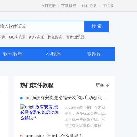
|
|
|
今日更新
下载排行
软件分类
手机版
管家
QQ浏览器
酷狗音乐
搜狐影音
百度浏览器
0安全卫士
软件教程
小程序
专题库
热门软件教程
更多
origin没有安装,您必需安装它以启动怎么解决？
origin是ea旗下的一个游戏
平台，许多玩家会在origin
上下载一些正版游戏。不
过也有玩家喜欢玩破解
版，只是当他们运行游戏
permission denied是什么意思？