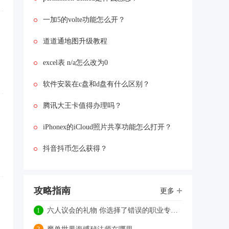
的时候，会出现“origin没有
安装,您必需安装它以启
一加5的volte功能怎么开？
动”的错误提示。这时候应
该怎么解决呢?...
道道通地图升级教程
excel表 n/a怎么改为0
软件安装在c盘和d盘有什么区别？
腾讯大王卡值得办理吗？
iPhonex的iCloud照片共享功能怎么打开？
抖音抖币怎么获得？
攻略指南
更多
六人议会的礼物 你选择了错误的职业专精怎么办？
1