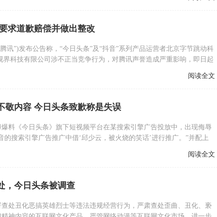
 要求道歉赔偿并做出整改
“腾讯”)发布公告称，“今日头条”及“抖音”系列产品运营者北京字节跳动科
播视界科技有限公司涉不正当竞争行为，对腾讯声誉造成严重影响，即日起
院正式提起诉讼。
阅读全文
不敬内容 今日头条致歉称是失误
博爆料《今日头条》旗下短视频平台在某搜索引擎广告投放中，出现侮辱
音的搜索引擎广告推广中借‘邱少云，被火烧的笑话’进行推广。”并配上
阅读全文
处，今日头条被调查
署查处丑化恶搞英雄烈士等违法违规经营行为，严肃查处歪曲、丑化、亵
和精神内容的互联网文化产品，严管网络动漫等互联网文化市场，进一步