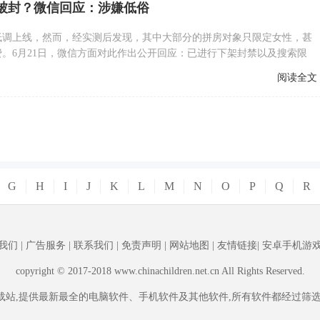
被封？微信回应：涉嫌低俗
低调上线，然而，经实测后发现，其中大部分的拼房对象只限定女性，甚
。6月21日，微信方面对此作出公开回应：已进行下架封禁以及搜索限
阅读全文
G
H
I
J
K
L
M
N
O
P
Q
R
我们
|
广告服务
|
联系我们
|
免责声明
|
网站地图
|
友情链接
|
安卓手机游
copyright © 2017-2018 www.chinachildren.net.cn All Rights Reserved.
载站,提供最新最全的电脑软件、手机软件及其他软件,所有软件都经过筛选