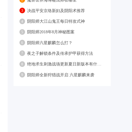
魔兽世界海缚秘法师在哪里
2
决战平安京络新妇及阴阳术推荐
3
阴阳师大江山鬼王每日特攻式神
4
阴阳师2018年8月神秘图案
5
阴阳师六星麒麟怎么打？
6
夜之子解锁条件及传承护甲获得方法
7
绝地求生刺激战场更新夏日新版本有什么福利？
8
阴阳师全新狩猎战开启 六星麒麟来袭
9