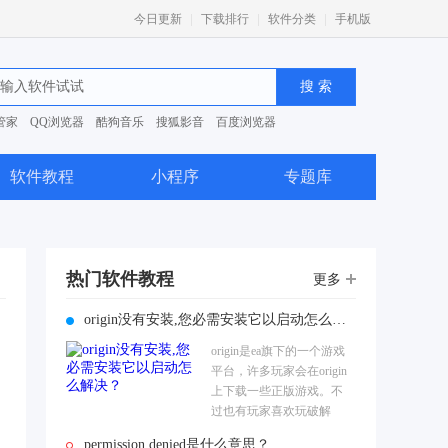
|
|
|
今日更新
下载排行
软件分类
手机版
管家
QQ浏览器
酷狗音乐
搜狐影音
百度浏览器
0安全卫士
软件教程
小程序
专题库
热门软件教程
更多
origin没有安装,您必需安装它以启动怎么解决？
origin是ea旗下的一个游戏
平台，许多玩家会在origin
上下载一些正版游戏。不
过也有玩家喜欢玩破解
版，只是当他们运行游戏
permission denied是什么意思？