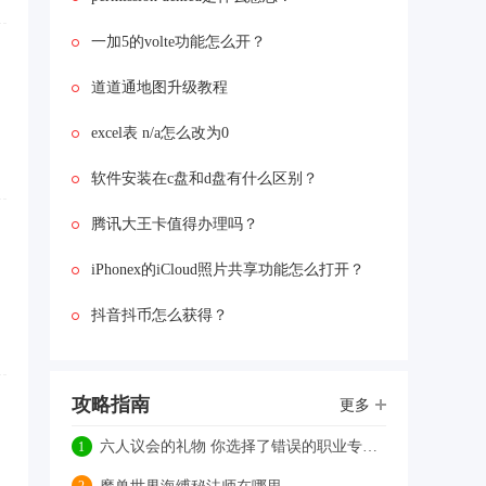
的时候，会出现“origin没有
安装,您必需安装它以启
一加5的volte功能怎么开？
动”的错误提示。这时候应
该怎么解决呢?...
道道通地图升级教程
excel表 n/a怎么改为0
软件安装在c盘和d盘有什么区别？
腾讯大王卡值得办理吗？
iPhonex的iCloud照片共享功能怎么打开？
抖音抖币怎么获得？
攻略指南
更多
六人议会的礼物 你选择了错误的职业专精怎么办？
1