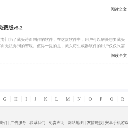
阅读全文
费版v5.2
款专门为了藏头诗而制作的软件，在这款软件中，用户可以解决想要藏头
够而无法办到的窘境。值得一提的是，藏头诗生成器软件的用户仅仅只需
么就可以自动生成一手暗藏对方名字的藏头诗。欢迎大
阅读全文
G
H
I
J
K
L
M
N
O
P
Q
R
我们
|
广告服务
|
联系我们
|
免责声明
|
网站地图
|
友情链接
|
安卓手机游