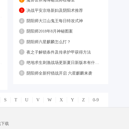
魔兽世界海缚秘法师在哪里
2
决战平安京络新妇及阴阳术推荐
3
阴阳师大江山鬼王每日特攻式神
4
阴阳师2018年8月神秘图案
5
阴阳师六星麒麟怎么打？
6
夜之子解锁条件及传承护甲获得方法
7
绝地求生刺激战场更新夏日新版本有什么福利？
8
阴阳师全新狩猎战开启 六星麒麟来袭
9
S
T
U
V
W
X
Y
Z
0-9
戏下载