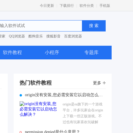
|
|
|
今日更新
下载排行
软件分类
手机版
管家
QQ浏览器
酷狗音乐
搜狐影音
百度浏览器
0安全卫士
软件教程
小程序
专题库
热门软件教程
更多
origin没有安装,您必需安装它以启动怎么解决？
origin是ea旗下的一个游戏
平台，许多玩家会在origin
上下载一些正版游戏。不
过也有玩家喜欢玩破解
版，只是当他们运行游戏
permission denied是什么意思？