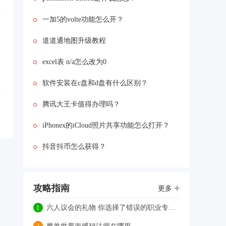
的时候，会出现“origin没有
安装,您必需安装它以启
一加5的volte功能怎么开？
动”的错误提示。这时候应
该怎么解决呢?...
道道通地图升级教程
excel表 n/a怎么改为0
软件安装在c盘和d盘有什么区别？
腾讯大王卡值得办理吗？
iPhonex的iCloud照片共享功能怎么打开？
抖音抖币怎么获得？
攻略指南
更多
六人议会的礼物 你选择了错误的职业专精怎么办？
1