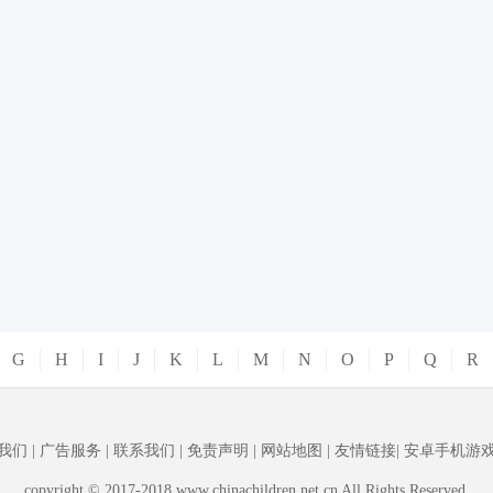
G
H
I
J
K
L
M
N
O
P
Q
R
我们
|
广告服务
|
联系我们
|
免责声明
|
网站地图
|
友情链接
|
安卓手机游
copyright © 2017-2018 www.chinachildren.net.cn All Rights Reserved.