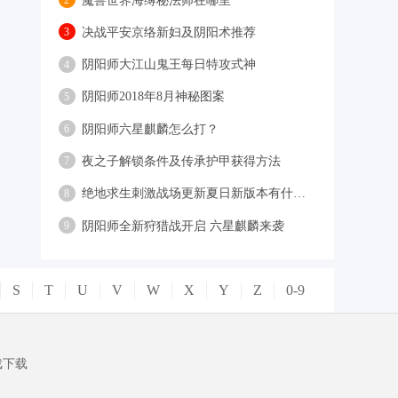
魔兽世界海缚秘法师在哪里
2
决战平安京络新妇及阴阳术推荐
3
阴阳师大江山鬼王每日特攻式神
4
阴阳师2018年8月神秘图案
5
阴阳师六星麒麟怎么打？
6
夜之子解锁条件及传承护甲获得方法
7
绝地求生刺激战场更新夏日新版本有什么福利？
8
阴阳师全新狩猎战开启 六星麒麟来袭
9
S
T
U
V
W
X
Y
Z
0-9
戏下载