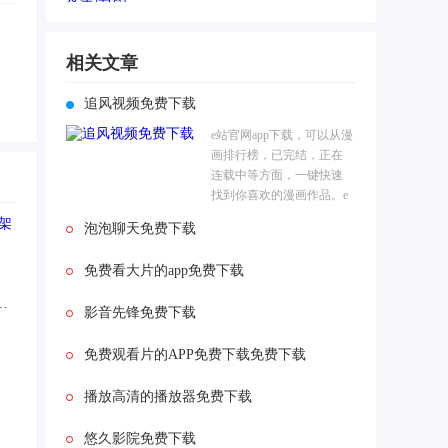
相关文章
追风视频免费下载
e站官网app下载，可以从漫
画排行榜，已完结，正在
连载中等方面，一键快速
找到你喜欢的漫画作品。e
站白色版本软件中，拥有
泡泡聊天免费下载
非常丰富的漫画资源库，
不管你是喜欢都市言情，
免费看大片的app免费下载
还是古装仙侠漫画，...
卓版v1.4.3
影音先锋免费下载
免费观看片的APP免费下载免费下载
播放高清的播放器免费下载
悠久影院免费下载