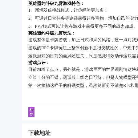
英雄盟约斗破九霄游戏特色：
1、新增双倍挑战模式，让你经验更加多；
2、可通过日常任务等途径获得超多宝物，增加自己的实
3、PVP模式可以让你在游戏中获得更多不同的战力加成。
英雄盟约斗破九霄玩法：
游戏整体是卡牌游戏，加上日式和风的风格，这一点对我
游戏的RPG卡牌玩法上整体创新不是很突破性的，中规中
这款游戏的目前的画风还过关，只是感觉特效动作这块需
游戏点评：
目前粗糙了点点，另外就是，游戏里面的世界观剧情这块
立绘十分的不错，测试服上线之日可待，但是人物模型还
第一次接触这样子的解锁类型，虽然萌新分不清楚R卡和
标
签
下载地址