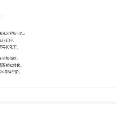
力；
来说其实很可以。
矩的赶脚。
要再优化下。
希望加强些。
需要稍微优化。
那些等级品阶。