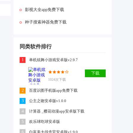
影视大全app免费下载
种子搜索神器免费下载
同类软件排行
1
单机炫舞小游戏安卓版v2.9.7
下载
1024次下载
2
百度识图手机版app免费下载
3
公主之吻安卓版v1.0.0
4
计算器 _樱花动漫app安卓版下载
5
欢乐球吃球安卓版
6
白富美大战贪官安卓版v1.9.0