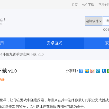
|
|
首页
软件下载
苹果专
QQ
36
用
安卓游戏
安
约斗破九霄手游官网下载 v1.0
 v1.0
分享到：
亲测
放世界，让你在游戏中随意探索，并且来在其中选择你最好的职业完成挑战
级之路更加的轻松，也可以让你在最短的时间内成为高手。