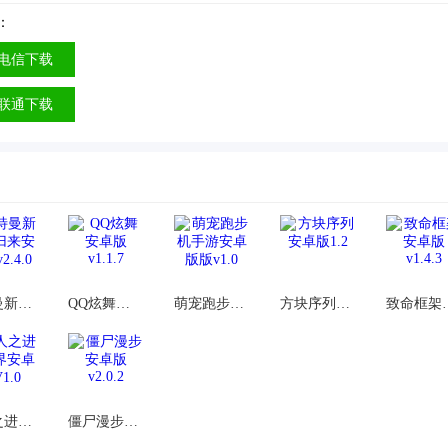
：
电信下载
联通下载
奥特曼新系列归来安卓版v2.4.0
QQ炫舞安卓版v1.1.7
萌宠跑步机手游安卓版版v1.0
方块序列安卓版1.2
致命框架安
猿人之进化世界安卓版V1.0
僵尸漫步安卓版v2.0.2