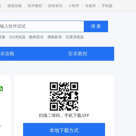
|
|
|
|
|
|
区
游戏攻略
软件教程
游戏资讯
小程序
专题库
手机版
管家
QQ浏览器
酷狗音乐
搜狐影音
百度浏览器
0安全卫士
卓攻略
安卓教程
扫描二维码，手机下载APP
。
本地下载方式