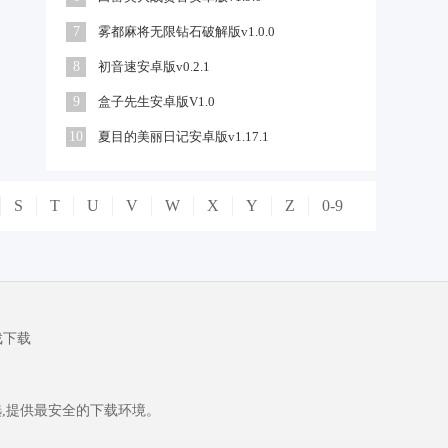
7
雾都麻将无限钻石破解版v1.0.0
8
初音速安卓版v0.2.1
9
盒子先生安卓版V1.0
10
夏目的美丽日记安卓版v1.17.1
S
T
U
V
W
X
Y
Z
0-9
戏下载
,提供最安全的下载环境。